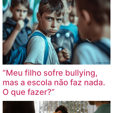
“Meu filho sofre bullying,
mas a escola não faz nada.
O que fazer?”